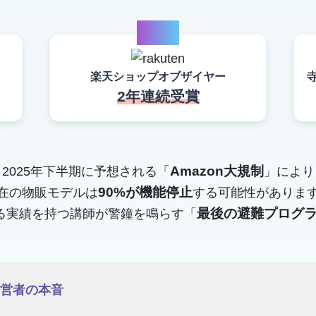
case2
楽天ショップオブザイヤー
2年連続受賞
Amazon大規制
2025年下半期に予想される「
」により
90%が機能停止
在の物販モデルは
する可能性がありま
最後の避難プログ
える実績を持つ講師が警鐘を鳴らす「
経営者の本音