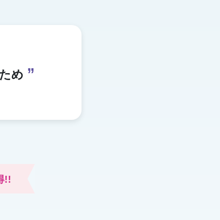
”
ぶため
!!