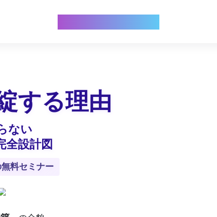
EC breakthrough
綻する理由
らない
完全設計図
の無料セミナー