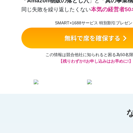
「Amazon物販の落とし穴
真の事業
」と
「
本気の経営者50
同じ失敗を繰り返したくない
SMART×1688サービス 特別割引プレゼ
無料で席を確保する
この情報は競合他社に知られると困る為50名
【残りわずか‼︎お申し込みはお早めに!】