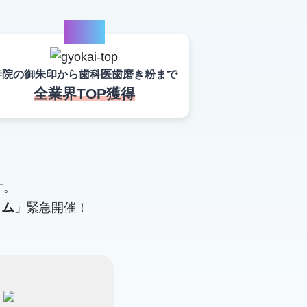
case3
寺院の御朱印から歯科医歯磨き粉まで
全業界TOP獲得
す。
ラム
」緊急開催！