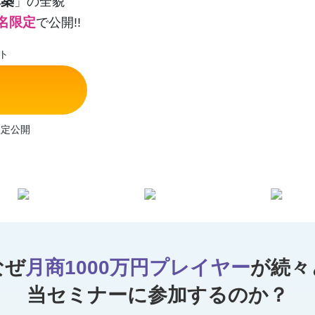
構築
」の全貌
名限定
で公開!!
ント
限定公開
なぜ
月商1000万円プレイヤー
が続々
当セミナーに参加するのか？