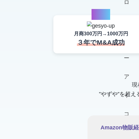
case1
月商300万円→1000万円
３年でM&A成功
現
”やずや”を超
Amazon物販