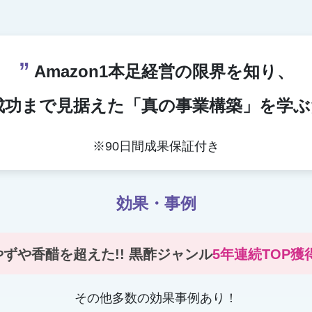
”
Amazon1本足経営の限界を知り、
A成功まで見据えた「真の事業構築」を学
※90日間成果保証付き
効果・事例
やずや香醋を超えた!! 黒酢ジャンル
5年連続TOP獲得
その他多数の効果事例あり！