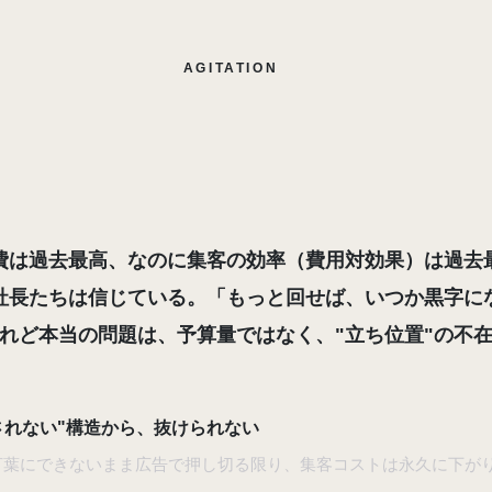
AGITATION
「売れている」のに、な
利益が残らない
のか。
費は過去最高、なのに集客の効率（費用対効果）は過去
社長たちは信じている。「もっと回せば、いつか黒字に
れど本当の問題は、
予算量ではなく、"立ち位置"の不
されない"構造から、抜けられない
言葉にできないまま広告で押し切る限り、集客コストは永久に下が