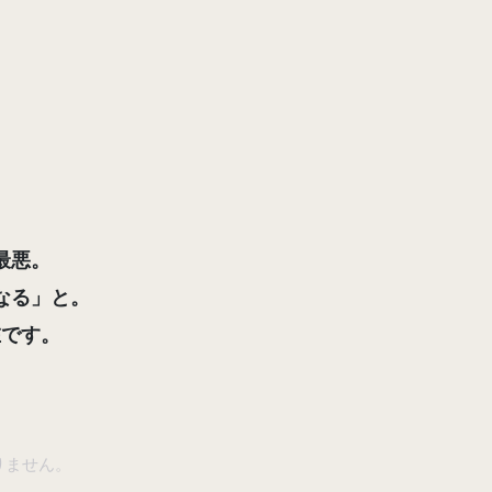
ぜ
最悪。
なる」と。
在
です。
りません。