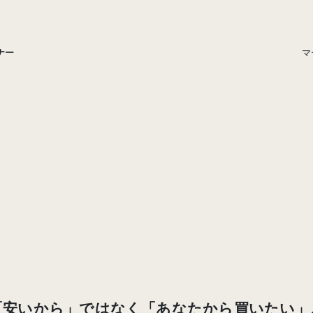
ナー
マ
、
"買ってくださ
頭を下げる通販
わりにしません
「安いから」ではなく
「あなたから買いたい」