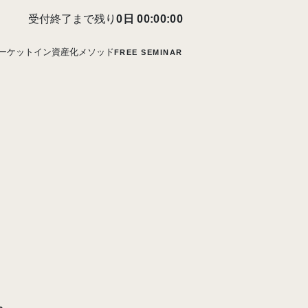
受付終了まで残り
0日 00:00:00
ーケットイン資産化メソッド
FREE SEMINAR
い"
と
は
か。
。