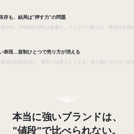
依存も、結局は"押す力"の問題
易され、PR投稿の9割は素通り。フォロワー数では、選ばれる理
い表現…規制ひとつで売り方が消える
る表現や仕組みほど、来年には使えなくなる。売り込む力だけに頼
。
本当に強いブランドは、
"値段"で比べられない。