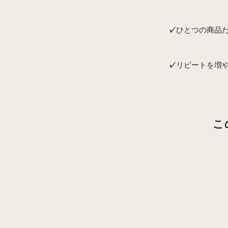
ひとつの商品
✓
リピートを増
✓
こ