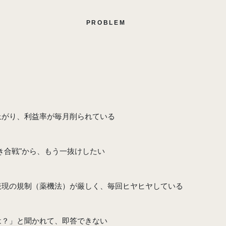
PROBLEM
こんな
"通販疲れ"
、
心当たりはありませんか
上がり、利益率が毎月削られている
き合戦"から、もう一抜けしたい
表現の規制（薬機法）が厳しく、毎回ヒヤヒヤしている
は？」と聞かれて、即答できない