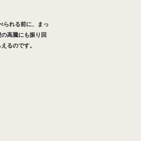
べられる前に
、まっ
費の高騰にも振り回
らえる
のです。