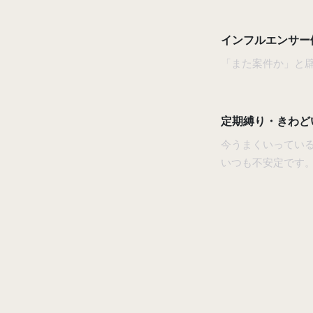
インフルエンサー
「また案件か」と辟
定期縛り・きわど
今うまくいってい
いつも不安定です