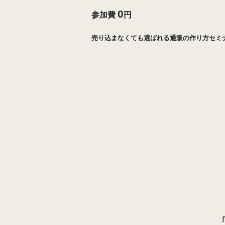
0
参加費
円
売り込まなくても選ばれる通販の作り方セミ
もう
終