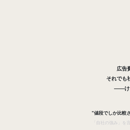
広告
それでも
——け
"値段でしか比較
「自社の強み」を