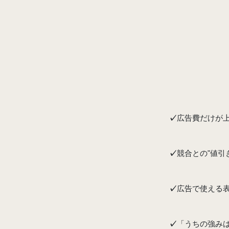
広告費だけが
✓
競合との"値引
✓
広告で使える
✓
「うちの強み
✓