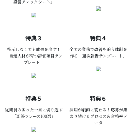
経営チェックシート」
特典３
特典４
指示しなくても
成果を出す！
全ての業務で改善を追う体制を
「自走人材が育つ評価項目テン
作る「週次報告テンプレート」
プレート」
特典５
特典６
従業員の困った一言に切り返す
採用が劇的に変わる！応募が集
「即答フレーズ100選」
まり続けるプロセス＆合格率デ
ータ