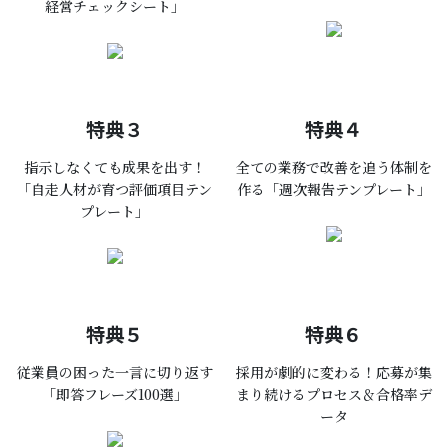
経営チェックシート」
特典３
特典４
指示しなくても
成果を出す！
全ての業務で改善を追う体制を
「自走人材が育つ評価項目テン
作る「週次報告テンプレート」
プレート」
特典５
特典６
従業員の困った一言に切り返す
採用が劇的に変わる！応募が集
「即答フレーズ100選」
まり続けるプロセス＆合格率デ
ータ