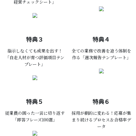
経営チェックシート」
特典３
特典４
指示しなくても
成果を出す！
全ての業務で改善を追う体制を
「自走人材が育つ評価項目テン
作る「週次報告テンプレート」
プレート」
特典５
特典６
従業員の困った一言に切り返す
採用が劇的に変わる！応募が集
「即答フレーズ100選」
まり続けるプロセス＆合格率デ
ータ